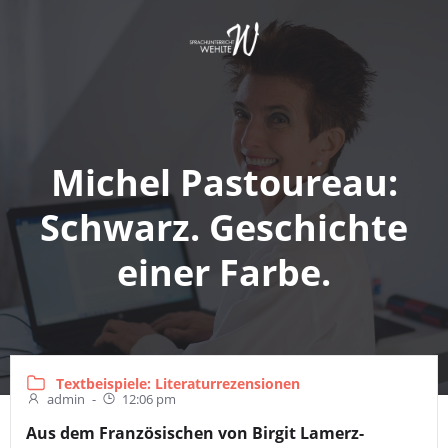
Springe
zum
Inhalt
Michel Pastoureau:
Schwarz. Geschichte
einer Farbe.
Textbeispiele: Literaturrezensionen
admin
-
12:06 pm
Aus dem Französischen von Birgit Lamerz-